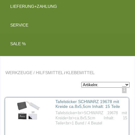
LIEFERUNG+ZAHLUNG
SERVICE
SALE %
WERKZEUGE / HILFSMITTEL
KLEBEMITTEL
/
1
Tafelsticker SCHWARZ 19678 mit
Kreide ca.8x5,5cm Inhalt: 15 Teile
Tafelsticker<br>SCHWARZ 19678 mit
Kreide<br>ca.8x5,5cm Inhalt: 15
Teile<br>1 Bund / 4 Beutel