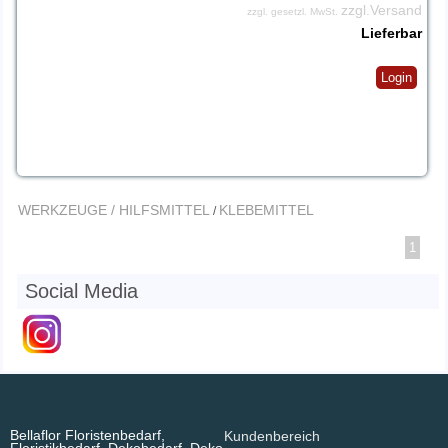
zzgl.Versand
zzgl. gesetzl. MwSt.
Lieferbar
Login
WERKZEUGE / HILFSMITTEL
KLEBEMITTEL
/
1
Social Media
Bellaflor Floristenbedarf,
Kundenbereich