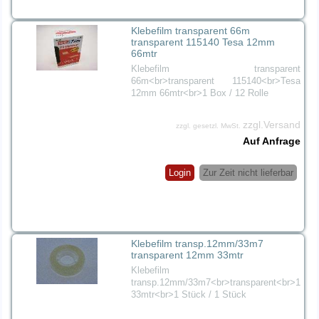
Klebefilm transparent 66m
transparent 115140 Tesa 12mm
66mtr
Klebefilm transparent
66m<br>transparent 115140<br>Tesa
12mm 66mtr<br>1 Box / 12 Rolle
zzgl.Versand
zzgl. gesetzl. MwSt.
Auf Anfrage
Login
Zur Zeit nicht lieferbar
Klebefilm transp.12mm/33m7
transparent 12mm 33mtr
Klebefilm
transp.12mm/33m7<br>transparent<br>12m
33mtr<br>1 Stück / 1 Stück