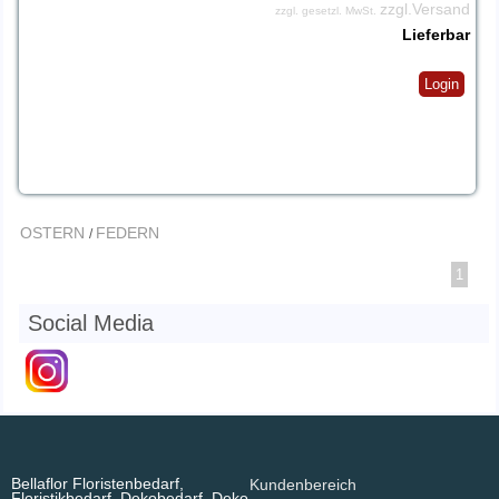
zzgl.Versand
zzgl. gesetzl. MwSt.
Lieferbar
Login
OSTERN
FEDERN
/
1
Social Media
Bellaflor Floristenbedarf,
Kundenbereich
Floristikbedarf, Dekobedarf, Deko