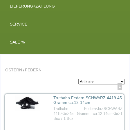
LIEFERUNG+ZAHLUNG
SERVICE
SALE %
OSTERN
FEDERN
/
1
Truthahn Federn SCHWARZ 4419 45
Gramm ca.12-14cm
Truthahn Federn<br>SCHWARZ
4419<br>45 Gramm ca.12-14cm<br>1
Box / 1 Box