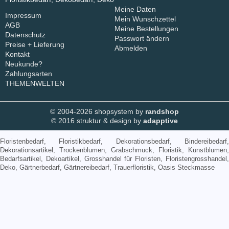
Meine Daten
Impressum
Mein Wunschzettel
AGB
Meine Bestellungen
Datenschutz
Passwort ändern
Preise + Lieferung
Abmelden
Kontakt
Neukunde?
Zahlungsarten
THEMENWELTEN
© 2004-2026 shopsystem by
randshop
© 2016 struktur & design by
adapptive
Floristenbedarf, Floristikbedarf, Dekorationsbedarf, Bindereibedarf,
Dekorationsartikel, Trockenblumen, Grabschmuck, Floristik, Kunstblumen,
Bedarfsartikel, Dekoartikel, Grosshandel für Floristen, Floristengrosshandel,
Deko, Gärtnerbedarf, Gärtnereibedarf, Trauerfloristik, Oasis Steckmasse