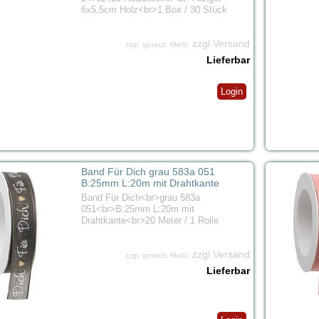
6x5,5cm Holz<br>1 Box / 30 Stück
zzgl.Versand
zzgl. gesetzl. MwSt.
Lieferbar
Login
Band Für Dich grau 583a 051
B:25mm L:20m mit Drahtkante
Band Für Dich<br>grau 583a
051<br>B:25mm L:20m mit
Drahtkante<br>20 Meter / 1 Rolle
zzgl.Versand
zzgl. gesetzl. MwSt.
Lieferbar