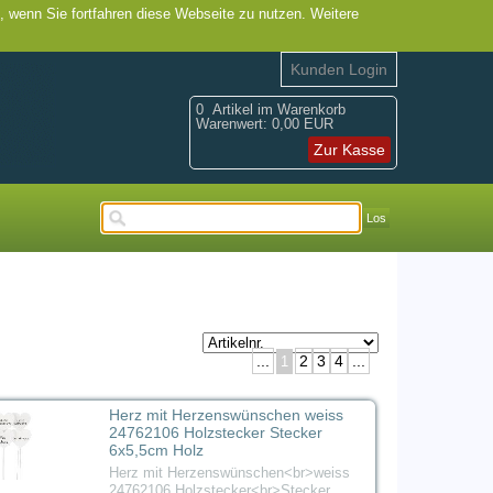
, wenn Sie fortfahren diese Webseite zu nutzen. Weitere
Kunden Login
0
Artikel im Warenkorb
Warenwert:
0,00 EUR
Zur Kasse
Los
...
2
3
4
...
1
Herz mit Herzenswünschen weiss
24762106 Holzstecker Stecker
6x5,5cm Holz
Herz mit Herzenswünschen<br>weiss
24762106 Holzstecker<br>Stecker