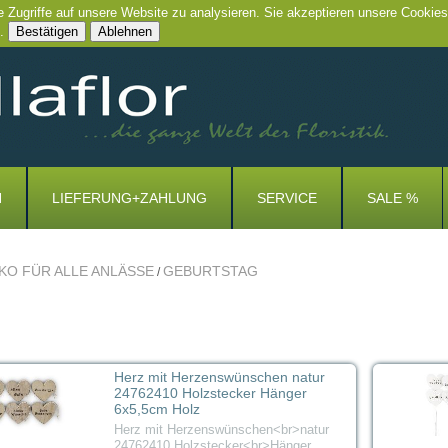
e Zugriffe auf unsere Website zu analysieren. Sie akzeptieren unsere Cookies
.
Bestätigen
Ablehnen
N
LIEFERUNG+ZAHLUNG
SERVICE
SALE %
KO FÜR ALLE ANLÄSSE
GEBURTSTAG
/
Herz mit Herzenswünschen natur
24762410 Holzstecker Hänger
6x5,5cm Holz
Herz mit Herzenswünschen<br>natur
24762410 Holzstecker<br>Hänger