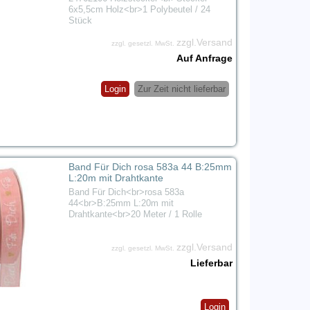
6x5,5cm Holz<br>1 Polybeutel / 24
Stück
zzgl.Versand
zzgl. gesetzl. MwSt.
Auf Anfrage
Login
Zur Zeit nicht lieferbar
Band Für Dich rosa 583a 44 B:25mm
L:20m mit Drahtkante
Band Für Dich<br>rosa 583a
44<br>B:25mm L:20m mit
Drahtkante<br>20 Meter / 1 Rolle
zzgl.Versand
zzgl. gesetzl. MwSt.
Lieferbar
Login