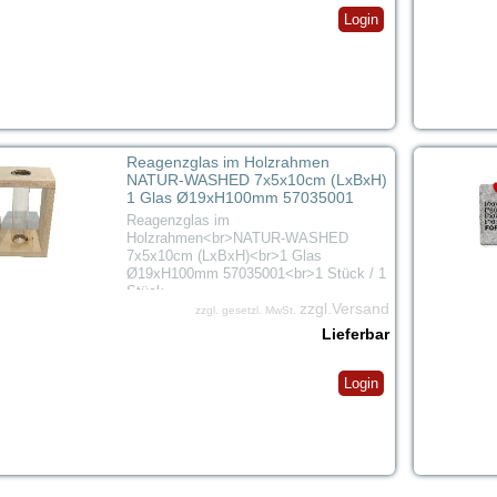
Login
Reagenzglas im Holzrahmen
NATUR-WASHED 7x5x10cm (LxBxH)
1 Glas Ø19xH100mm 57035001
Reagenzglas im
Holzrahmen<br>NATUR-WASHED
7x5x10cm (LxBxH)<br>1 Glas
Ø19xH100mm 57035001<br>1 Stück / 1
Stück
zzgl.Versand
zzgl. gesetzl. MwSt.
Lieferbar
Login