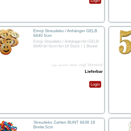
Login
Emoji Streudeko / Anhänger GELB
6640 5cm
Emoji Streudeko / Anhänger<br>GELB
6640<br>5cm<br>14 Stück / 1 Beutel
zzgl.Versand
zzgl. gesetzl. MwSt.
Lieferbar
Login
Streudeko Zahlen BUNT 6638 18
Breite:5cm