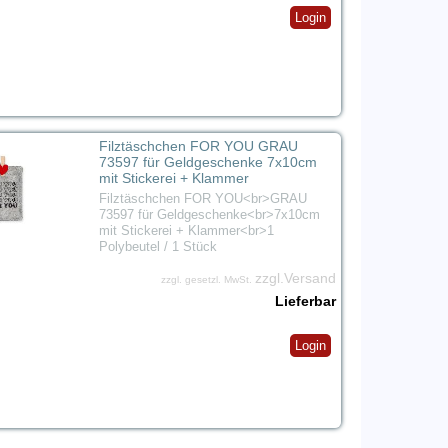
Login
Filztäschchen FOR YOU GRAU
73597 für Geldgeschenke 7x10cm
mit Stickerei + Klammer
Filztäschchen FOR YOU<br>GRAU
73597 für Geldgeschenke<br>7x10cm
mit Stickerei + Klammer<br>1
Polybeutel / 1 Stück
zzgl.Versand
zzgl. gesetzl. MwSt.
Lieferbar
Login