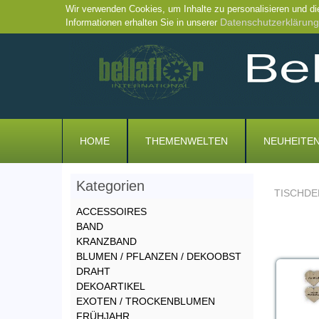
Wir verwenden Cookies, um Inhalte zu personalisieren und di
Datenschutzerklärung
Informationen erhalten Sie in unserer
HOME
THEMENWELTEN
NEUHEITE
Kategorien
TISCHDE
ACCESSOIRES
BAND
KRANZBAND
BLUMEN / PFLANZEN / DEKOOBST
DRAHT
DEKOARTIKEL
EXOTEN / TROCKENBLUMEN
FRÜHJAHR