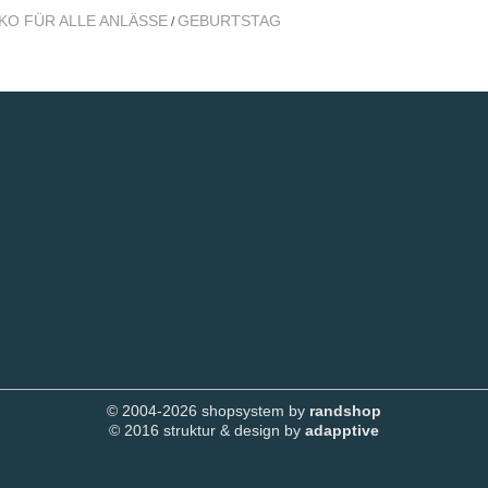
KO FÜR ALLE ANLÄSSE
GEBURTSTAG
/
© 2004-2026 shopsystem by
randshop
© 2016 struktur & design by
adapptive