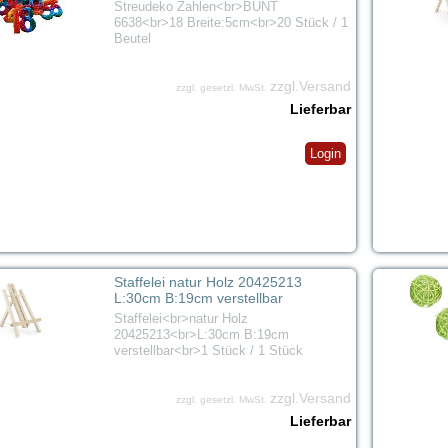
Streudeko Zahlen<br>BUNT
6638<br>18 Breite:5cm<br>20 Stück / 1
Beutel
zzgl.Versand
zzgl. gesetzl. MwSt.
Lieferbar
Login
Staffelei natur Holz 20425213
L:30cm B:19cm verstellbar
Staffelei<br>natur Holz
20425213<br>L:30cm B:19cm
verstellbar<br>1 Stück / 1 Stück
zzgl.Versand
zzgl. gesetzl. MwSt.
Lieferbar