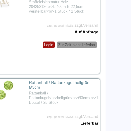
Staffelei<br>natur Holz
20425212<br>L:40cm B:22,5cm
verstellbar<br>1 Stück / 1 Stück
zzgl.Versand
zzgl. gesetzl. MwSt.
Auf Anfrage
Login
Zur Zeit nicht lieferbar
Rattanball / Rattankugel hellgrün
Ø3cm
Rattanball /
Rattankugel<br>hellgrün<br>Ø3cm<br>1
Beutel / 25 Stück
zzgl.Versand
zzgl. gesetzl. MwSt.
Lieferbar