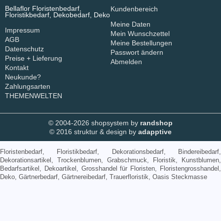
Bellaflor Floristenbedarf,
Kundenbereich
Floristikbedarf, Dekobedarf, Deko
Meine Daten
Impressum
Mein Wunschzettel
AGB
Meine Bestellungen
Datenschutz
Passwort ändern
Preise + Lieferung
Abmelden
Kontakt
Neukunde?
Zahlungsarten
THEMENWELTEN
© 2004-2026 shopsystem by
randshop
© 2016 struktur & design by
adapptive
Floristenbedarf, Floristikbedarf, Dekorationsbedarf, Bindereibedarf,
Dekorationsartikel, Trockenblumen, Grabschmuck, Floristik, Kunstblumen,
Bedarfsartikel, Dekoartikel, Grosshandel für Floristen, Floristengrosshandel,
Deko, Gärtnerbedarf, Gärtnereibedarf, Trauerfloristik, Oasis Steckmasse