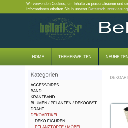
Wir verwenden Cookies, um Inhalte zu personalisieren und di
Datenschutzerklärung
Informationen erhalten Sie in unserer
HOME
THEMENWELTEN
NEUHEITE
Kategorien
DEKOART
ACCESSOIRES
BAND
KRANZBAND
BLUMEN / PFLANZEN / DEKOOBST
DRAHT
DEKOARTIKEL
DEKO FIGUREN
PFLANZTÖPFE / MÖBEL