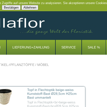
e Zugriffe auf unsere Website zu analysieren. Sie akzeptieren unsere Cookies
.
Bestätigen
Ablehnen
N
LIEFERUNG+ZAHLUNG
SERVICE
SALE %
IKEL
PFLANZTÖPFE / MÖBEL
/
Topf in Flechtoptik beige-weiss
Kunststoff-Bast Ø28,5cm H25cm
Bast ummantelt
Topf in Flechtoptik<br>beige-weiss
Kunststoff-Bast<br>Ø28,5cm H25cm