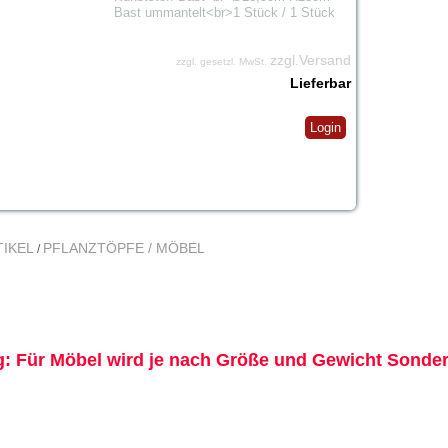
Bast ummantelt<br>1 Stück / 1 Stück
zzgl.Versand
zzgl. gesetzl. MwSt.
Lieferbar
Login
IKEL
PFLANZTÖPFE / MÖBEL
/
: Für Möbel wird je nach Größe und Gewicht Sonderf