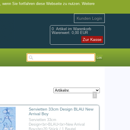
, wenn Sie fortfahren diese Webseite zu nutzen. Weitere
Kunden Login
0
Artikel im Warenkorb
Warenwert:
0,00 EUR
Zur Kasse
Los
1
Servietten 33cm Design BLAU New
Arrival Boy
Servietten 33cm
Design<br>BLAU<br>New Arrival
Boy<br>20 Stück / 1 Beutel