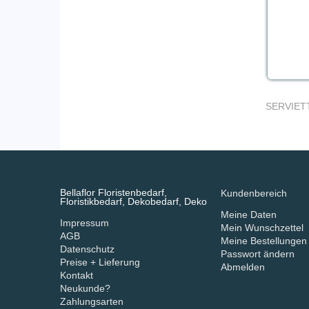
SERVIET
Bellaflor Floristenbedarf,
Kundenbereich
Floristikbedarf, Dekobedarf, Deko
Meine Daten
Impressum
Mein Wunschzettel
AGB
Meine Bestellungen
Datenschutz
Passwort ändern
Preise + Lieferung
Abmelden
Kontakt
Neukunde?
Zahlungsarten