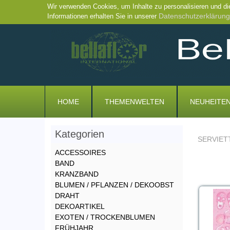
Wir verwenden Cookies, um Inhalte zu personalisieren und di
Datenschutzerklärung
Informationen erhalten Sie in unserer
HOME
THEMENWELTEN
NEUHEITE
Kategorien
SERVIET
ACCESSOIRES
BAND
KRANZBAND
BLUMEN / PFLANZEN / DEKOOBST
DRAHT
DEKOARTIKEL
EXOTEN / TROCKENBLUMEN
FRÜHJAHR