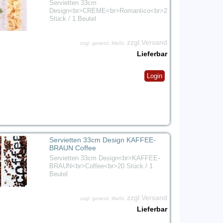
Servietten 33cm
Design<br>CREME<br>Romantico<br>20
Stück / 1 Beutel
zzgl.Versand
zzgl. gesetzl. MwSt.
Lieferbar
Login
Servietten 33cm Design KAFFEE-
BRAUN Coffee
Servietten 33cm Design<br>KAFFEE-
BRAUN<br>Coffee<br>20 Stück / 1
Beutel
zzgl.Versand
zzgl. gesetzl. MwSt.
Lieferbar