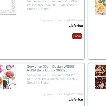
Servietten 33cm Design<br>SILBER-
WEISS<br>Romantic Border<br>20
Stück / 1 Beutel
zzgl.Versand
zzgl. gesetzl. MwSt.
Lieferbar
Login
Servietten 33cm Design WEISS-
ROSA Bella Donna 368025
Servietten 33cm Design<br>WEISS-
ROSA<br>Bella Donna 368025<br>20
Stück / 1 Beutel
zzgl.Versand
zzgl. gesetzl. MwSt.
Lieferbar