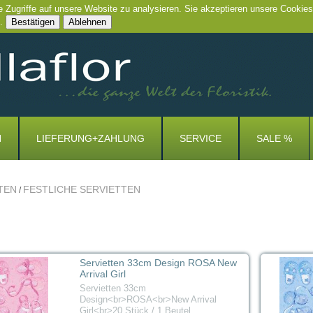
e Zugriffe auf unsere Website zu analysieren. Sie akzeptieren unsere Cookies
.
Bestätigen
Ablehnen
N
LIEFERUNG+ZAHLUNG
SERVICE
SALE %
TEN
FESTLICHE SERVIETTEN
/
Servietten 33cm Design ROSA New
Arrival Girl
Servietten 33cm
Design<br>ROSA<br>New Arrival
Girl<br>20 Stück / 1 Beutel