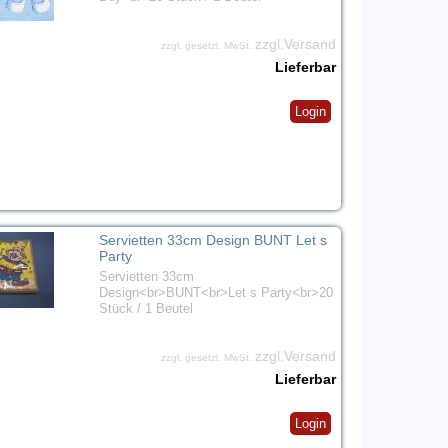
zzgl.Versand
zzgl. gesetzl. MwSt.
Lieferbar
Login
Servietten 33cm Design BUNT Let s
Party
Servietten 33cm
Design<br>BUNT<br>Let s Party<br>20
Stück / 1 Beutel
zzgl.Versand
zzgl. gesetzl. MwSt.
Lieferbar
Login