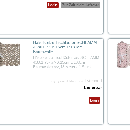
Login
Zur Zeit nicht lieferbar
Häkelspitze Tischläufer SCHLAMM
43801 73 B:15cm L:180cm
Baumwolle
Häkelspitze Tischläufer<br>SCHLAMM
43801 73<br>B:15cm L:180cm
Baumwolle<br>,18 Meter / 1 Stück
zzgl.Versand
zzgl. gesetzl. MwSt.
Lieferbar
Login