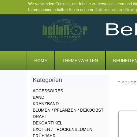
Wir verwenden Cookies, um Inhalte zu personalisieren und di
Datenschutzerklärung
Informationen erhalten Sie in unserer
HOME
THEMENWELTEN
NEUHEITE
Kategorien
TISCHDE
ACCESSOIRES
BAND
KRANZBAND
BLUMEN / PFLANZEN / DEKOOBST
DRAHT
DEKOARTIKEL
EXOTEN / TROCKENBLUMEN
FRÜHJAHR