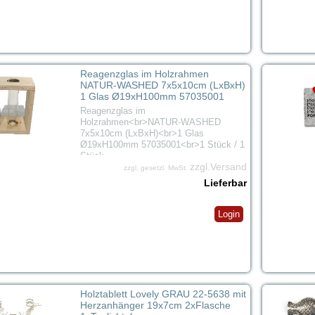
Reagenzglas im Holzrahmen
NATUR-WASHED 7x5x10cm (LxBxH)
1 Glas Ø19xH100mm 57035001
Reagenzglas im
Holzrahmen<br>NATUR-WASHED
7x5x10cm (LxBxH)<br>1 Glas
Ø19xH100mm 57035001<br>1 Stück / 1
Stück
zzgl.Versand
zzgl. gesetzl. MwSt.
Lieferbar
Login
Holztablett Lovely GRAU 22-5638 mit
Herzanhänger 19x7cm 2xFlasche