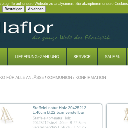
e Zugriffe auf unsere Website zu analysieren. Sie akzeptieren unsere Cookies
.
Bestätigen
Ablehnen
N
LIEFERUNG+ZAHLUNG
SERVICE
SALE %
KO FÜR ALLE ANLÄSSE
KOMMUNION / KONFIRMATION
/
Staffelei natur Holz 20425212
L:40cm B:22,5cm verstellbar
Staffelei<br>natur Holz
20425212<br>L:40cm B:22,5cm
verstellbar<br>1 Stück / 1 Stück