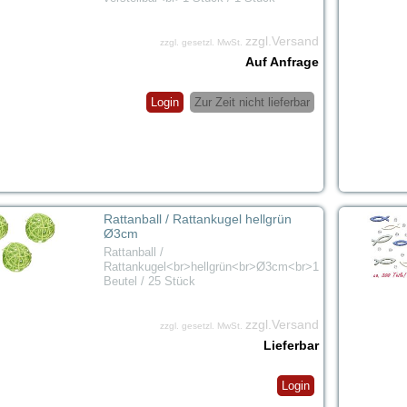
zzgl.Versand
zzgl. gesetzl. MwSt.
Auf Anfrage
Login
Zur Zeit nicht lieferbar
Rattanball / Rattankugel hellgrün
Ø3cm
Rattanball /
Rattankugel<br>hellgrün<br>Ø3cm<br>1
Beutel / 25 Stück
zzgl.Versand
zzgl. gesetzl. MwSt.
Lieferbar
Login