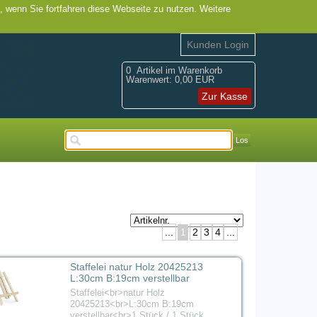
, wenn Sie fortfahren diese Webseite zu nutzen. Weitere
Kunden Login
0
Artikel im Warenkorb
Warenwert:
0,00 EUR
Zur Kasse
Los
...
2
3
4
...
1
Staffelei natur Holz 20425213
L:30cm B:19cm verstellbar
Staffelei<br>natur Holz
20425213<br>L:30cm B:19cm
verstellbar<br>1 Stück / 1 Stück