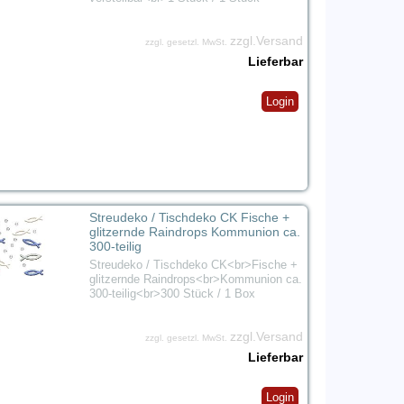
zzgl.Versand
zzgl. gesetzl. MwSt.
Lieferbar
Login
Streudeko / Tischdeko CK Fische +
glitzernde Raindrops Kommunion ca.
300-teilig
Streudeko / Tischdeko CK<br>Fische +
glitzernde Raindrops<br>Kommunion ca.
300-teilig<br>300 Stück / 1 Box
zzgl.Versand
zzgl. gesetzl. MwSt.
Lieferbar
Login