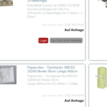
1xTeelichtgla
Holztablett Lovely<br>GRAU 22-5638
mit Herzanhänger<br>19x7cm
2xFlasche 1xTeelichtgla<br>1 Stück / 1
Stück
zzgl.Versand
zzgl. gesetzl. MwSt.
Auf Anfrage
Login
Zur Zeit nicht lieferbar
Papiervlies - Tischläufer WEISS
10249 Breite:35cm Länge:450cm
Papiervlies - Tischläufer<br>WEISS
10249<br>Breite:35cm
Länge:450cm<br>4,5 Meter / 1 Rolle
zzgl.Versand
zzgl. gesetzl. MwSt.
Auf Anfrage