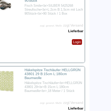
90Stück
Fisch Smile<br>SILBER 5425268
Streufische<br>L:2cm B:1,5cm mit Loch
90Stück<br>90 Stück / 1 Box
zzgl.Versand
zzgl. gesetzl. MwSt.
Lieferbar
Login
Häkelspitze Tischläufer HELLGRÜN
43801 29 B:15cm L:180cm
Baumwolle
Häkelspitze Tischläufer<br>HELLGRÜN
43801 29<br>B:15cm L:180cm
Baumwolle<br>,18 Meter / 1 Stück
zzgl.Versand
zzgl. gesetzl. MwSt.
Lieferbar