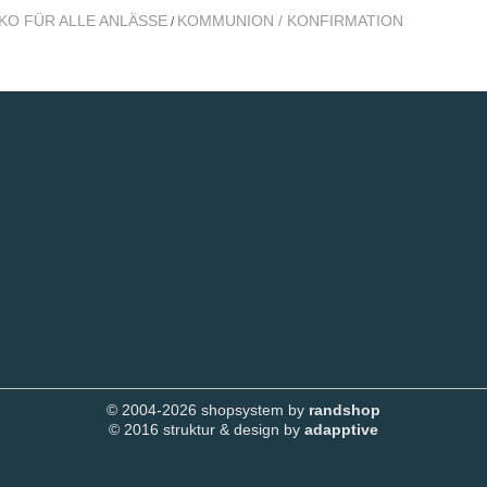
KO FÜR ALLE ANLÄSSE
KOMMUNION / KONFIRMATION
/
© 2004-2026 shopsystem by
randshop
© 2016 struktur & design by
adapptive