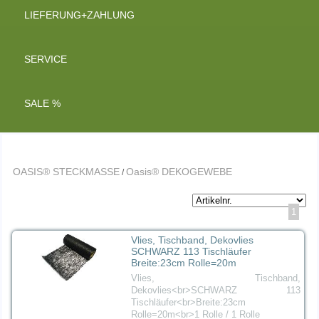
LIEFERUNG+ZAHLUNG
SERVICE
SALE %
OASIS® STECKMASSE
Oasis® DEKOGEWEBE
/
1
Vlies, Tischband, Dekovlies
SCHWARZ 113 Tischläufer
Breite:23cm Rolle=20m
Vlies, Tischband,
Dekovlies<br>SCHWARZ 113
Tischläufer<br>Breite:23cm
Rolle=20m<br>1 Rolle / 1 Rolle