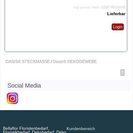
zzgl.Versand
zzgl. gesetzl. MwSt.
Lieferbar
Login
OASIS® STECKMASSE
Oasis® DEKOGEWEBE
/
1
Social Media
Bellaflor Floristenbedarf,
Kundenbereich
Floristikbedarf, Dekobedarf, Deko