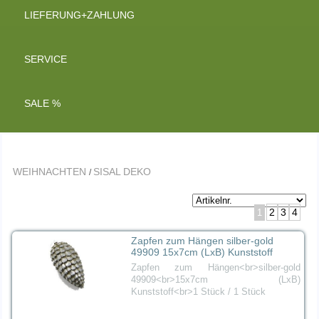
LIEFERUNG+ZAHLUNG
SERVICE
SALE %
WEIHNACHTEN
SISAL DEKO
/
2
3
4
1
Zapfen zum Hängen silber-gold
49909 15x7cm (LxB) Kunststoff
Zapfen zum Hängen<br>silber-gold
49909<br>15x7cm (LxB)
Kunststoff<br>1 Stück / 1 Stück