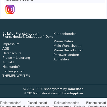
Bellaflor Floristenbedarf,
Kundenbereich
Floristikbedarf, Dekobedarf, Deko
Meine Daten
Impressum
Mein Wunschzettel
AGB
Meine Bestellungen
Datenschutz
Passwort ändern
Preise + Lieferung
Abmelden
Kontakt
Neukunde?
Zahlungsarten
THEMENWELTEN
© 2004-2026 shopsystem by
randshop
© 2016 struktur & design by
adapptive
Floristenbedarf, Floristikbedarf, Dekorationsbedarf, Bindereibedarf,
Dekorationsartikel, Trockenblumen, Grabschmuck, Floristik, Kunstblumen,