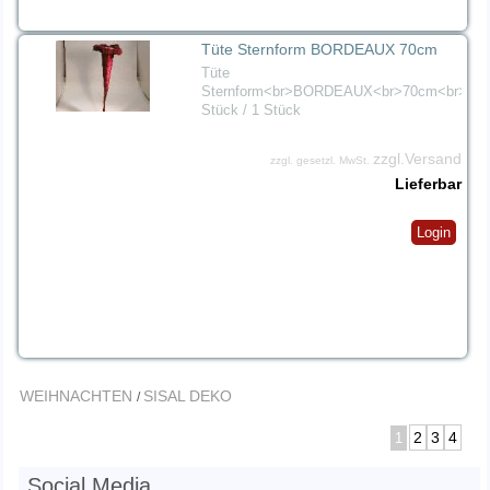
Tüte Sternform BORDEAUX 70cm
Tüte
Sternform<br>BORDEAUX<br>70cm<br>1
Stück / 1 Stück
zzgl.Versand
zzgl. gesetzl. MwSt.
Lieferbar
Login
WEIHNACHTEN
SISAL DEKO
/
2
3
4
1
Social Media