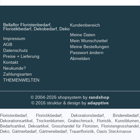
Bellaflor Floristenbedarf,
Kundenbereich
Floristikbedarf, Dekobedarf, Deko
Meine Daten
Impressum
Mein Wunschzettel
AGB
Meine Bestellungen
Datenschutz
Passwort ändern
Preise + Lieferung
Abmelden
Kontakt
Neukunde?
Zahlungsarten
THEMENWELTEN
© 2004-2026 shopsystem by
randshop
© 2016 struktur & design by
adapptive
Floristenbedarf, Floristikbedarf, Dekorationsbedarf, Bindereibedarf,
Dekorationsartikel, Trockenblumen, Grabschmuck, Floristik, Kunstblumen,
Bedarfsartikel, Dekoartikel, Grosshandel für Floristen, Floristengrosshandel,
Deko, Gärtnerbedarf, Gärtnereibedarf, Trauerfloristik, Oasis Steckmasse