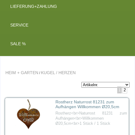
LIEFERUNG+ZAHLUNG
SERVICE
SALE %
HEIM + GARTEN
KUGEL / HERZEN
/
2
1
Rostherz Naturrost 81231 zum
Aufhängen Willkommen Ø20,5cm
Rostherz<br>Naturrost 81231 zum
Aufhängen<br>Willkommen
Ø20,5cm<br>1 Stück / 1 Stück