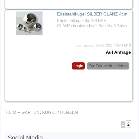
Edelstahlkugel SILBER GLÄNZ 4cm
Edelstahlkugel<br>SILBER
GLÄNZ<br>4cm<br>1 Beutel / 6 Stück
zzgl.Versand
zzgl. gesetzl. MwSt.
Auf Anfrage
Login
Zur Zeit nicht lieferbar
HEIM + GARTEN
KUGEL / HERZEN
/
2
1
Social Media