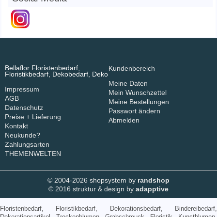
Bellaflor Floristenbedarf,
Kundenbereich
Floristikbedarf, Dekobedarf, Deko
Meine Daten
Impressum
Mein Wunschzettel
AGB
Meine Bestellungen
Datenschutz
Passwort ändern
Preise + Lieferung
Abmelden
Kontakt
Neukunde?
Zahlungsarten
THEMENWELTEN
© 2004-2026 shopsystem by
randshop
© 2016 struktur & design by
adapptive
Floristenbedarf, Floristikbedarf, Dekorationsbedarf, Bindereibedarf,
Dekorationsartikel, Trockenblumen, Grabschmuck, Floristik, Kunstblumen,