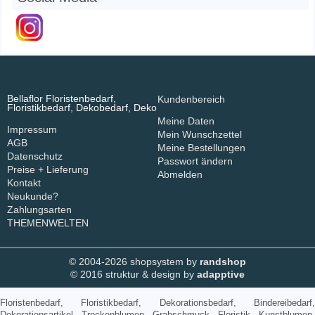
Bellaflor Floristenbedarf,
Kundenbereich
Floristikbedarf, Dekobedarf, Deko
Meine Daten
Impressum
Mein Wunschzettel
AGB
Meine Bestellungen
Datenschutz
Passwort ändern
Preise + Lieferung
Abmelden
Kontakt
Neukunde?
Zahlungsarten
THEMENWELTEN
© 2004-2026 shopsystem by
randshop
© 2016 struktur & design by
adapptive
Floristenbedarf, Floristikbedarf, Dekorationsbedarf, Bindereibedarf,
Dekorationsartikel, Trockenblumen, Grabschmuck, Floristik, Kunstblumen,