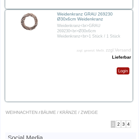
Weidenkranz GRAU 269230
Ø30x6cm Weidenkranz
Weidenkranz<br>GRAU
269230<br>Ø30x6cm
Weidenkranz<br>1 Stück / 1 Stück
zzgl.Versand
zzgl. gesetzl. MwSt.
Lieferbar
Login
WEIHNACHTEN
BÄUME / KRÄNZE / ZWEIGE
/
2
3
4
1
Social Media