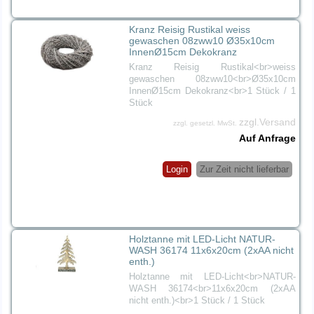
Kranz Reisig Rustikal weiss
gewaschen 08zww10 Ø35x10cm
InnenØ15cm Dekokranz
Kranz Reisig Rustikal<br>weiss
gewaschen 08zww10<br>Ø35x10cm
InnenØ15cm Dekokranz<br>1 Stück / 1
Stück
zzgl.Versand
zzgl. gesetzl. MwSt.
Auf Anfrage
Login
Zur Zeit nicht lieferbar
Holztanne mit LED-Licht NATUR-
WASH 36174 11x6x20cm (2xAA nicht
enth.)
Holztanne mit LED-Licht<br>NATUR-
WASH 36174<br>11x6x20cm (2xAA
nicht enth.)<br>1 Stück / 1 Stück