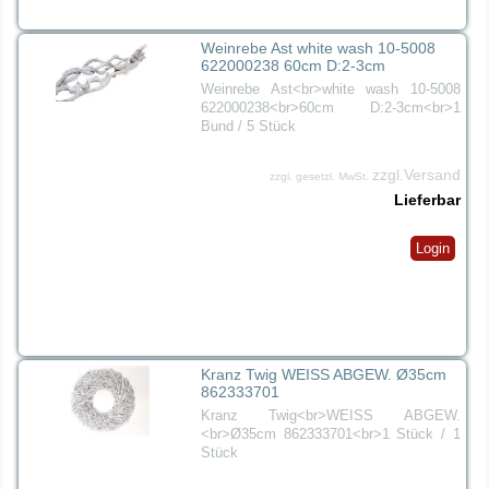
Weinrebe Ast white wash 10-5008
622000238 60cm D:2-3cm
Weinrebe Ast<br>white wash 10-5008
622000238<br>60cm D:2-3cm<br>1
Bund / 5 Stück
zzgl.Versand
zzgl. gesetzl. MwSt.
Lieferbar
Login
Kranz Twig WEISS ABGEW. Ø35cm
862333701
Kranz Twig<br>WEISS ABGEW.
<br>Ø35cm 862333701<br>1 Stück / 1
Stück