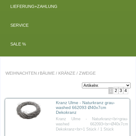
LIEFERUNG+ZAHLUNG
SERVICE
SALE %
WEIHNACHTEN
BÄUME / KRÄNZE / ZWEIGE
/
2
3
4
1
Kranz Ulme - Naturkranz grau-
washed 662093 Ø40x7cm
Dekokranz
Kranz Ulme - Naturkranz<br>grau-
washed 662093<br>Ø40x7cm
Dekokranz<br>1 Stück / 1 Stück