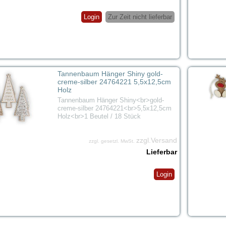
Login
Zur Zeit nicht lieferbar
Tannenbaum Hänger Shiny gold-
creme-silber 24764221 5,5x12,5cm
Holz
Tannenbaum Hänger Shiny<br>gold-
creme-silber 24764221<br>5,5x12,5cm
Holz<br>1 Beutel / 18 Stück
zzgl.Versand
zzgl. gesetzl. MwSt.
Lieferbar
Login