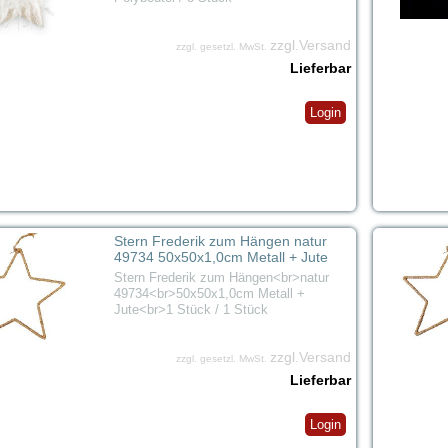
zzgl.Versand
zzgl. gesetzl. MwSt.
Lieferbar
Login
Stern Frederik zum Hängen natur
49734 50x50x1,0cm Metall + Jute
Stern Frederik zum Hängen<br>natur
49734<br>50x50x1,0cm Metall +
Jute<br>1 Stück / 1 Stück
zzgl.Versand
zzgl. gesetzl. MwSt.
Lieferbar
Login