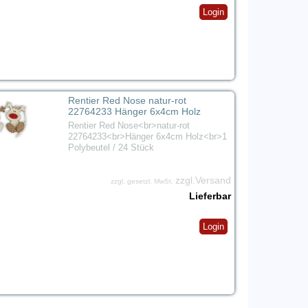
Login
Rentier Red Nose natur-rot
22764233 Hänger 6x4cm Holz
Rentier Red Nose<br>natur-rot
22764233<br>Hänger 6x4cm Holz<br>1
Polybeutel / 24 Stück
zzgl.Versand
zzgl. gesetzl. MwSt.
Lieferbar
Login