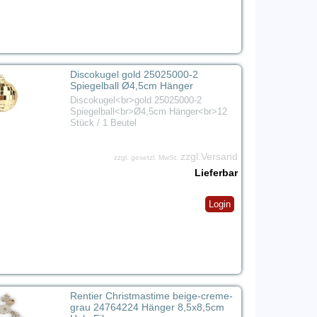
Discokugel gold 25025000-2
Spiegelball Ø4,5cm Hänger
Discokugel<br>gold 25025000-2
Spiegelball<br>Ø4,5cm Hänger<br>12
Stück / 1 Beutel
zzgl.Versand
zzgl. gesetzl. MwSt.
Lieferbar
Login
Rentier Christmastime beige-creme-
grau 24764224 Hänger 8,5x8,5cm