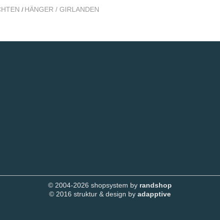
CHTEN
HÄNGER / GIRLANDEN
/
© 2004-2026 shopsystem by
randshop
© 2016 struktur & design by
adapptive