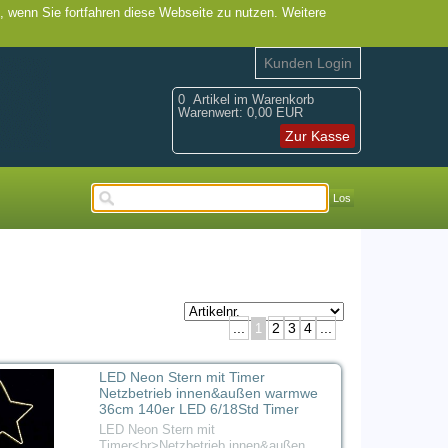
, wenn Sie fortfahren diese Webseite zu nutzen. Weitere
Kunden Login
0
Artikel im Warenkorb
Warenwert:
0,00 EUR
Zur Kasse
Los
...
2
3
4
...
1
LED Neon Stern mit Timer
Netzbetrieb innen&außen warmwe
36cm 140er LED 6/18Std Timer
LED Neon Stern mit
Timer<br>Netzbetrieb innen&außen