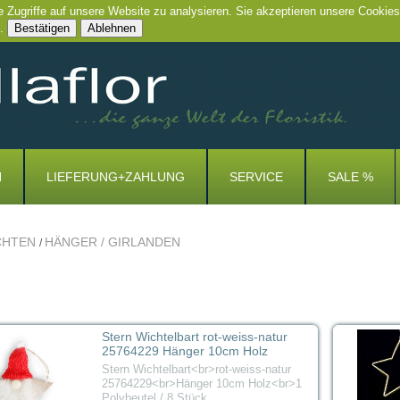
e Zugriffe auf unsere Website zu analysieren. Sie akzeptieren unsere Cookies
.
Bestätigen
Ablehnen
N
LIEFERUNG+ZAHLUNG
SERVICE
SALE %
CHTEN
HÄNGER / GIRLANDEN
/
Stern Wichtelbart rot-weiss-natur
25764229 Hänger 10cm Holz
Stern Wichtelbart<br>rot-weiss-natur
25764229<br>Hänger 10cm Holz<br>1
Polybeutel / 8 Stück