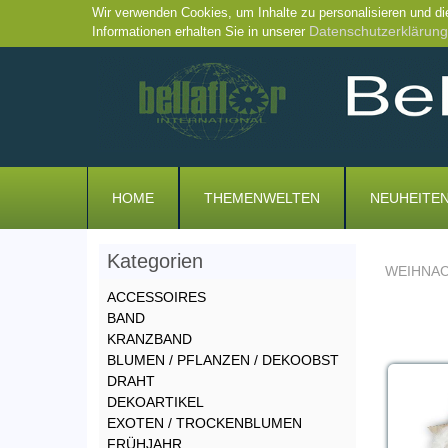
Wir verwenden Cookies, um Inhalte zu personalisieren und di
Datenschutzerklärung
Informationen erhalten Sie in unserer
HOME
THEMENWELTEN
NEUHEITE
Kategorien
WEIHNA
ACCESSOIRES
BAND
KRANZBAND
BLUMEN / PFLANZEN / DEKOOBST
DRAHT
DEKOARTIKEL
EXOTEN / TROCKENBLUMEN
FRÜHJAHR