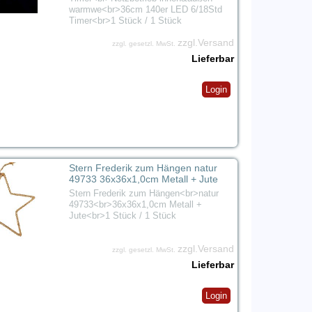
warmwe<br>36cm 140er LED 6/18Std
Timer<br>1 Stück / 1 Stück
zzgl.Versand
zzgl. gesetzl. MwSt.
Lieferbar
Login
Stern Frederik zum Hängen natur
49733 36x36x1,0cm Metall + Jute
Stern Frederik zum Hängen<br>natur
49733<br>36x36x1,0cm Metall +
Jute<br>1 Stück / 1 Stück
zzgl.Versand
zzgl. gesetzl. MwSt.
Lieferbar
Login