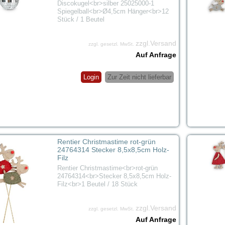
Discokugel<br>silber 25025000-1
Spiegelball<br>Ø4,5cm Hänger<br>12
Stück / 1 Beutel
zzgl.Versand
zzgl. gesetzl. MwSt.
Auf Anfrage
Login
Zur Zeit nicht lieferbar
Rentier Christmastime rot-grün
24764314 Stecker 8,5x8,5cm Holz-
Filz
Rentier Christmastime<br>rot-grün
24764314<br>Stecker 8,5x8,5cm Holz-
Filz<br>1 Beutel / 18 Stück
zzgl.Versand
zzgl. gesetzl. MwSt.
Auf Anfrage