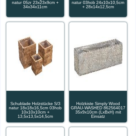
natur 05zr 23x23x9cm +
natur 03hob 24x10x10,5cm
34x34x11cm
+ 28x14x12,5cm
Schublade Holzstücke S/3
Holzkiste Simply Wood
natur 18x18x16,5cm 03hob
GRAU-WASHED 862564017
10x10x10cm +
35x9x10cm (LxBxH) mit
13,5x13,5x14,5cm
Einsatz