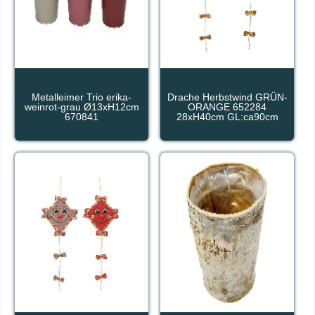
Metalleimer Trio erika-
Drache Herbstwind GRÜN-
weinrot-grau Ø13xH12cm
ORANGE 652284
670841
28xH40cm GL:ca90cm