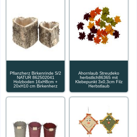
Pflanzherz Birkenrinde S/2
Ahornlaub Streudeko
NATUR 862502041
herbstlich86365 mit
Holzboden 16xH8cm +
Klebepunkt 3x0,3cm Filz
20xH10 cm Birkenherz
Herbstlaub