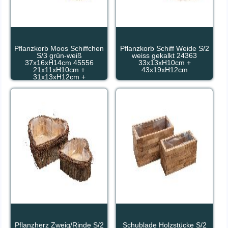
Pflanzkorb Moos Schiffchen
Pflanzkorb Schiff Weide S/2
S/3 grün-weiß
weiss gekalkt 24363
37x16xH14cm 45556
33x13xH10cm +
21x11xH10cm +
43x19xH12cm
31x13xH12cm +
Pflanzherz Zweig/Rinde S/2
Schublade Holzstücke S/2