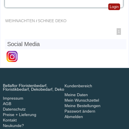
Login
WEIHNACHTEN
SCHNEE DEKO
/
1
Social Media
Bellaflor Floristenbedarf,
Kundenbereich
Floristikbedarf, Dekobedarf, Deko
Meine Daten
Impressum
Mein Wunschzettel
AGB
Meine Bestellungen
Datenschutz
Passwort ändern
Preise + Lieferung
Abmelden
Kontakt
Neukunde?