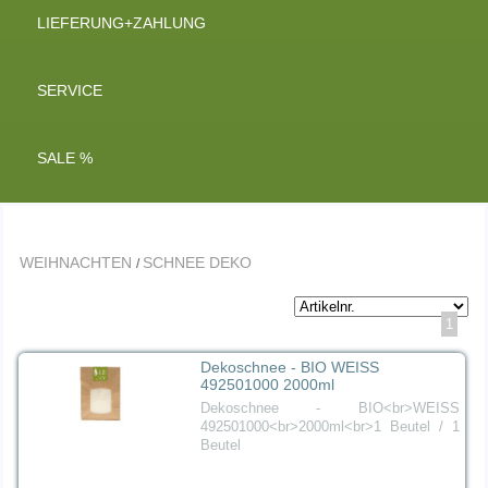
LIEFERUNG+ZAHLUNG
SERVICE
SALE %
WEIHNACHTEN
SCHNEE DEKO
/
1
Dekoschnee - BIO WEISS
492501000 2000ml
Dekoschnee - BIO<br>WEISS
492501000<br>2000ml<br>1 Beutel / 1
Beutel