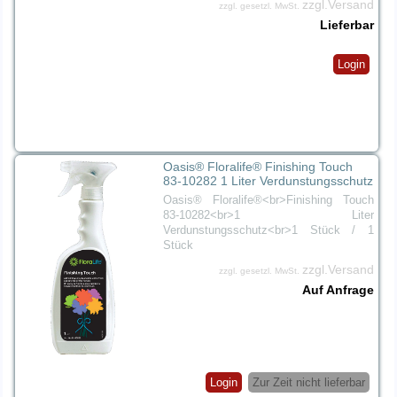
zzgl.Versand
zzgl. gesetzl. MwSt.
Lieferbar
Login
Oasis® Floralife® Finishing Touch
83-10282 1 Liter Verdunstungsschutz
Oasis® Floralife®<br>Finishing Touch
83-10282<br>1 Liter
Verdunstungsschutz<br>1 Stück / 1
Stück
zzgl.Versand
zzgl. gesetzl. MwSt.
Auf Anfrage
Login
Zur Zeit nicht lieferbar