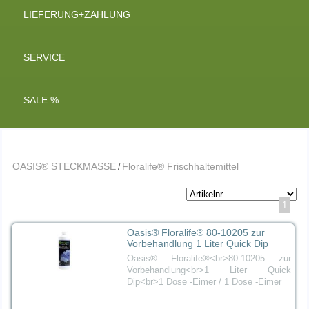
LIEFERUNG+ZAHLUNG
SERVICE
SALE %
OASIS® STECKMASSE
Floralife® Frischhaltemittel
/
1
Oasis® Floralife® 80-10205 zur
Vorbehandlung 1 Liter Quick Dip
Oasis® Floralife®<br>80-10205 zur
Vorbehandlung<br>1 Liter Quick
Dip<br>1 Dose -Eimer / 1 Dose -Eimer