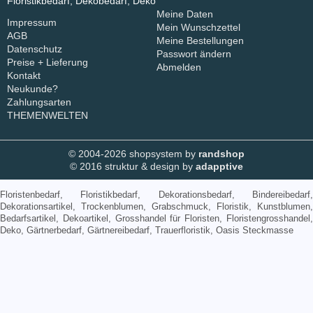
Floristikbedarf, Dekobedarf, Deko
Meine Daten
Impressum
Mein Wunschzettel
AGB
Meine Bestellungen
Datenschutz
Passwort ändern
Preise + Lieferung
Abmelden
Kontakt
Neukunde?
Zahlungsarten
THEMENWELTEN
© 2004-2026 shopsystem by
randshop
© 2016 struktur & design by
adapptive
Floristenbedarf, Floristikbedarf, Dekorationsbedarf, Bindereibedarf,
Dekorationsartikel, Trockenblumen, Grabschmuck, Floristik, Kunstblumen,
Bedarfsartikel, Dekoartikel, Grosshandel für Floristen, Floristengrosshandel,
Deko, Gärtnerbedarf, Gärtnereibedarf, Trauerfloristik, Oasis Steckmasse