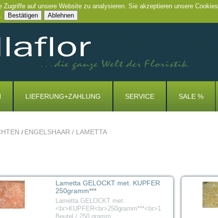
e Zugriffe auf unsere Website zu analysieren. Sie akzeptieren unsere Cookies
.
Bestätigen
Ablehnen
N
LIEFERUNG+ZAHLUNG
SERVICE
SALE %
CHTEN
ENGELSHAAR / LAMETTA
/
Lametta GELOCKT met. KUPFER
250gramm***
Lametta GELOCKT met.
<br>KUPFER<br>250gramm***<br>1
Beutel / 250 gramm