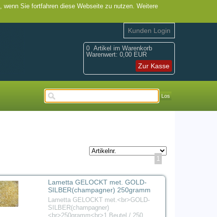
, wenn Sie fortfahren diese Webseite zu nutzen. Weitere
Kunden Login
0
Artikel im Warenkorb
Warenwert:
0,00 EUR
Zur Kasse
Los
1
Lametta GELOCKT met. GOLD-
SILBER(champagner) 250gramm
Lametta GELOCKT met.<br>GOLD-
SILBER(champagner)
<br>250gramm<br>1 Beutel / 250