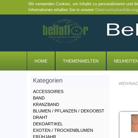
Wir verwenden Cookies, um Inhalte zu personalisieren und di
Datenschutzerklärung
Informationen erhalten Sie in unserer
HOME
THEMENWELTEN
NEUHEITE
Kategorien
WEIHNA
ACCESSOIRES
BAND
KRANZBAND
BLUMEN / PFLANZEN / DEKOOBST
DRAHT
DEKOARTIKEL
EXOTEN / TROCKENBLUMEN
FRÜHJAHR