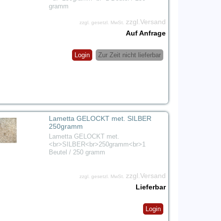
gramm
zzgl.Versand
zzgl. gesetzl. MwSt.
Auf Anfrage
Login
Zur Zeit nicht lieferbar
Lametta GELOCKT met. SILBER
250gramm
Lametta GELOCKT met.
<br>SILBER<br>250gramm<br>1
Beutel / 250 gramm
zzgl.Versand
zzgl. gesetzl. MwSt.
Lieferbar
Login