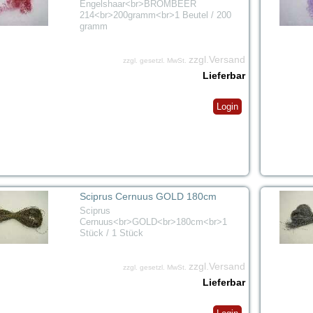
Engelshaar<br>BROMBEER
214<br>200gramm<br>1 Beutel / 200
gramm
zzgl.Versand
zzgl. gesetzl. MwSt.
Lieferbar
Login
Sciprus Cernuus GOLD 180cm
Sciprus
Cernuus<br>GOLD<br>180cm<br>1
Stück / 1 Stück
zzgl.Versand
zzgl. gesetzl. MwSt.
Lieferbar