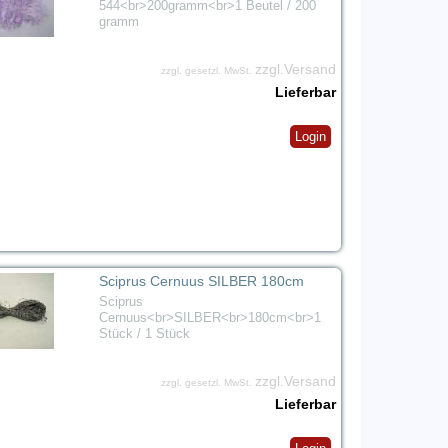
544<br>200gramm<br>1 Beutel / 200
gramm
zzgl.Versand
zzgl. gesetzl. MwSt.
Lieferbar
Login
Sciprus Cernuus SILBER 180cm
Sciprus
Cernuus<br>SILBER<br>180cm<br>1
Stück / 1 Stück
zzgl.Versand
zzgl. gesetzl. MwSt.
Lieferbar