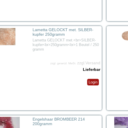
Lametta GELOCKT met. SILBER-
kupfer 250gramm
Lametta GELOCKT met.<br>SILBER-
kupfer<br>250gramm<br>1 Beutel / 250
gramm
zzgl.Versand
zzgl. gesetzl. MwSt.
Lieferbar
Login
Engelshaar BROMBEER 214
200gramm