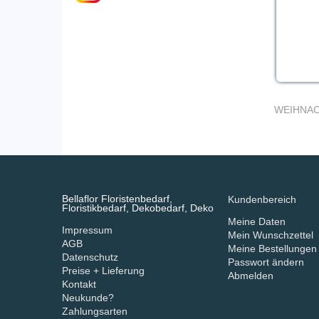
WEIHNA
Bellaflor Floristenbedarf,
Kundenbereich
Floristikbedarf, Dekobedarf, Deko
Meine Daten
Impressum
Mein Wunschzettel
AGB
Meine Bestellungen
Datenschutz
Passwort ändern
Preise + Lieferung
Abmelden
Kontakt
Neukunde?
Zahlungsarten