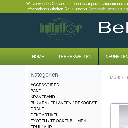
Wir verwenden Cookies, um Inhalte zu personalisieren und di
Datenschutzerklärung
Informationen erhalten Sie in unserer
HOME
THEMENWELTEN
NEUHEITE
Kategorien
MUSCHEL
ACCESSOIRES
BAND
KRANZBAND
BLUMEN / PFLANZEN / DEKOOBST
DRAHT
DEKOARTIKEL
EXOTEN / TROCKENBLUMEN
FRÜHJAHR