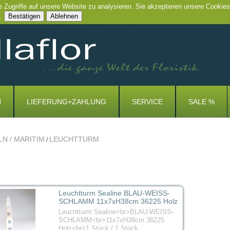
e Zugriffe auf unsere Website zu analysieren. Sie akzeptieren unsere Cookies
.
Bestätigen
Ablehnen
N
LIEFERUNG+ZAHLUNG
SERVICE
SALE %
N / MARITIM
LEUCHTTURM
/
Leuchtturm Sealine BLAU-WEISS-
SCHLAMM 11x7xH38cm 36225 Holz
Leuchtturm Sealine<br>BLAU-WEISS-
SCHLAMM<br>11x7xH38cm 36225
Holz<br>1 Stück / 1 Stück