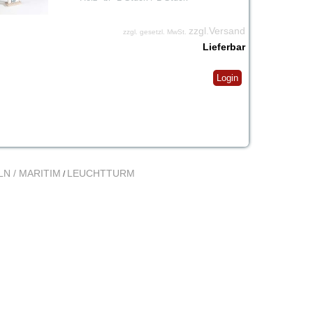
zzgl.Versand
zzgl. gesetzl. MwSt.
Lieferbar
Login
N / MARITIM
LEUCHTTURM
/