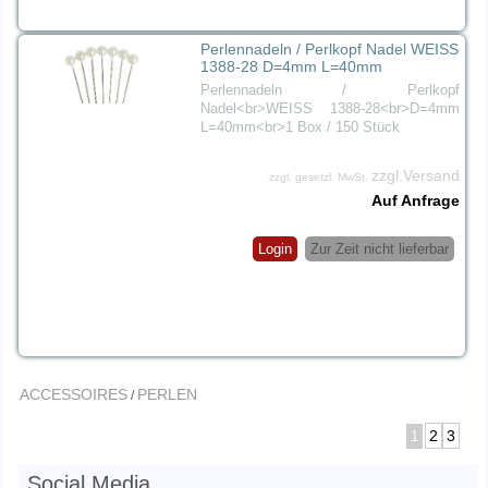
Perlennadeln / Perlkopf Nadel WEISS
1388-28 D=4mm L=40mm
Perlennadeln / Perlkopf
Nadel<br>WEISS 1388-28<br>D=4mm
L=40mm<br>1 Box / 150 Stück
zzgl.Versand
zzgl. gesetzl. MwSt.
Auf Anfrage
Login
Zur Zeit nicht lieferbar
ACCESSOIRES
PERLEN
/
2
3
1
Social Media