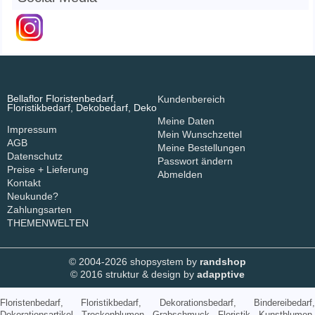
Bellaflor Floristenbedarf,
Kundenbereich
Floristikbedarf, Dekobedarf, Deko
Meine Daten
Impressum
Mein Wunschzettel
AGB
Meine Bestellungen
Datenschutz
Passwort ändern
Preise + Lieferung
Abmelden
Kontakt
Neukunde?
Zahlungsarten
THEMENWELTEN
© 2004-2026 shopsystem by
randshop
© 2016 struktur & design by
adapptive
Floristenbedarf, Floristikbedarf, Dekorationsbedarf, Bindereibedarf,
Dekorationsartikel, Trockenblumen, Grabschmuck, Floristik, Kunstblumen,