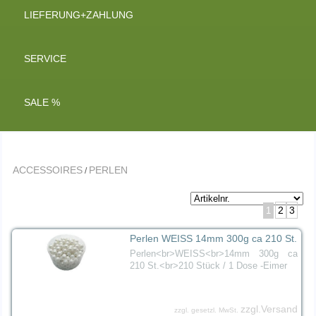
LIEFERUNG+ZAHLUNG
SERVICE
SALE %
ACCESSOIRES
PERLEN
/
2
3
1
Perlen WEISS 14mm 300g ca 210 St.
Perlen<br>WEISS<br>14mm 300g ca
210 St.<br>210 Stück / 1 Dose -Eimer
zzgl.Versand
zzgl. gesetzl. MwSt.