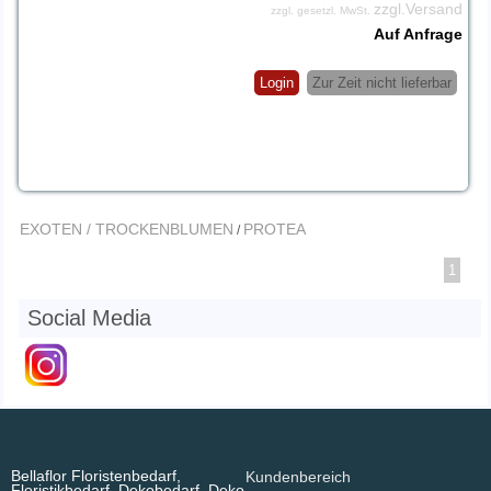
zzgl.Versand
zzgl. gesetzl. MwSt.
Auf Anfrage
Login
Zur Zeit nicht lieferbar
EXOTEN / TROCKENBLUMEN
PROTEA
/
1
Social Media
Bellaflor Floristenbedarf,
Kundenbereich
Floristikbedarf, Dekobedarf, Deko