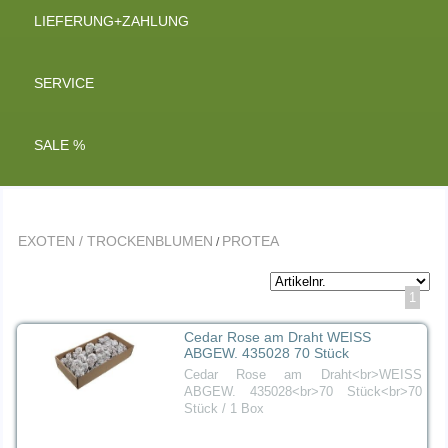
LIEFERUNG+ZAHLUNG
SERVICE
SALE %
EXOTEN / TROCKENBLUMEN
PROTEA
/
1
Cedar Rose am Draht WEISS
ABGEW. 435028 70 Stück
Cedar Rose am Draht<br>WEISS
ABGEW. 435028<br>70 Stück<br>70
Stück / 1 Box