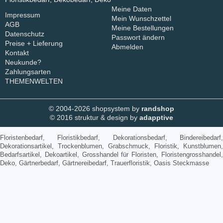
Meine Daten
Impressum
Mein Wunschzettel
AGB
Meine Bestellungen
Datenschutz
Passwort ändern
Preise + Lieferung
Abmelden
Kontakt
Neukunde?
Zahlungsarten
THEMENWELTEN
© 2004-2026 shopsystem by
randshop
© 2016 struktur & design by
adapptive
Floristenbedarf, Floristikbedarf, Dekorationsbedarf, Bindereibedarf,
Dekorationsartikel, Trockenblumen, Grabschmuck, Floristik, Kunstblumen,
Bedarfsartikel, Dekoartikel, Grosshandel für Floristen, Floristengrosshandel,
Deko, Gärtnerbedarf, Gärtnereibedarf, Trauerfloristik, Oasis Steckmasse