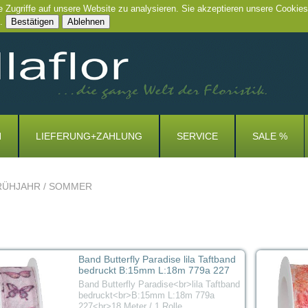
e Zugriffe auf unsere Website zu analysieren. Sie akzeptieren unsere Cookies
.
Bestätigen
Ablehnen
N
LIEFERUNG+ZAHLUNG
SERVICE
SALE %
RÜHJAHR / SOMMER
Band Butterfly Paradise lila Taftband
bedruckt B:15mm L:18m 779a 227
Band Butterfly Paradise<br>lila Taftband
bedruckt<br>B:15mm L:18m 779a
227<br>18 Meter / 1 Rolle