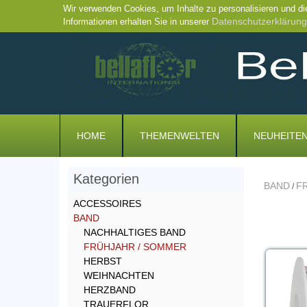
Wir verwenden Cookies, um Inhalte zu personalisieren und di
Datenschutzerklärung
Informationen erhalten Sie in unserer
HOME
THEMENWELTEN
NEUHEITE
Kategorien
BAND
F
/
ACCESSOIRES
BAND
NACHHALTIGES BAND
FRÜHJAHR / SOMMER
HERBST
WEIHNACHTEN
HERZBAND
TRAUERFLOR