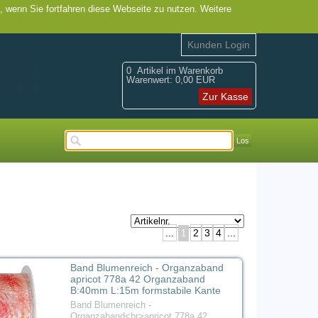
, wenn Sie fortfahren diese Webseite zu nutzen. Weitere
Kunden Login
0
Artikel im Warenkorb
Warenwert:
0,00 EUR
Zur Kasse
Los
...
2
3
4
...
1
Band Blumenreich - Organzaband
apricot 778a 42 Organzaband
B:40mm L:15m formstabile Kante
Band Blumenreich -
Organzaband<br>apricot 778a 42