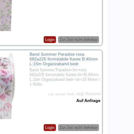
Login
Zur Zeit nicht lieferbar
Band Summer Paradise rosa
682a225 formstabile Kante B:40mm
L:15m Organzaband bedr.
Band Summer Paradise<br>rosa
682a225 formstabile Kante<br>B:40mm
L:15m Organzaband bedr.<br>15 Meter /
1 Rolle
zzgl.Versand
zzgl. gesetzl. MwSt.
Auf Anfrage
Login
Zur Zeit nicht lieferbar