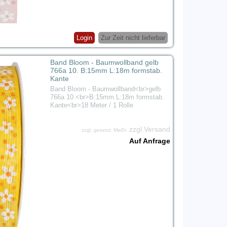
Login
Zur Zeit nicht lieferbar
Band Bloom - Baumwollband gelb
766a 10. B:15mm L:18m formstab.
Kante
Band Bloom - Baumwollband<br>gelb
766a 10.<br>B:15mm L:18m formstab.
Kante<br>18 Meter / 1 Rolle
zzgl.Versand
zzgl. gesetzl. MwSt.
Auf Anfrage