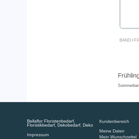
BAND
F
/
Frühli
Sommerba
Bellaflor Floristenbedarf,
Kundenbereich
Floristikbedarf, Dekobedarf, Deko
Meine Daten
Impressum
Mein Wunschzettel