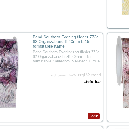
Band Southern Evening flieder 772a
62 Organzaband B:40mm L:15m
formstabile Kante
Band Southern Evening<br>flieder 772a
62 Organzaband<br>B:40mm L:15m
formstabile Kante<br>15 Meter / 1 Rolle
zzgl.Versand
zzgl. gesetzl. MwSt.
Lieferbar
Login