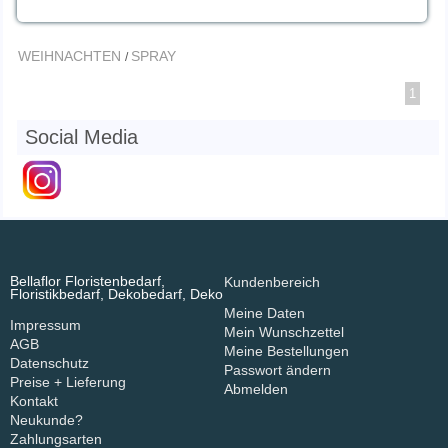
WEIHNACHTEN
SPRAY
/
1
Social Media
Bellaflor Floristenbedarf,
Kundenbereich
Floristikbedarf, Dekobedarf, Deko
Meine Daten
Impressum
Mein Wunschzettel
AGB
Meine Bestellungen
Datenschutz
Passwort ändern
Preise + Lieferung
Abmelden
Kontakt
Neukunde?
Zahlungsarten