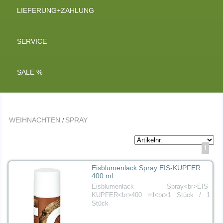
LIEFERUNG+ZAHLUNG
SERVICE
SALE %
WEIHNACHTEN
SPRAY
/
1
Eisblumenlack Spray EIS-KUPFER
400 ml
Eisblumenlack Spray<br>EIS-
KUPFER<br>400 ml<br>1 Stück / 1
Stück