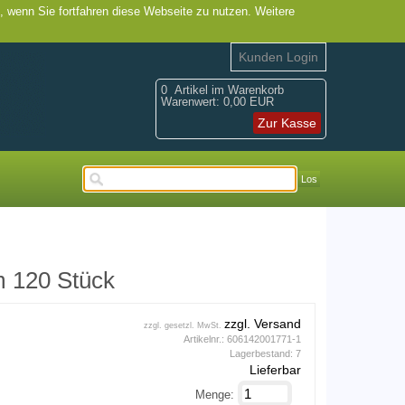
, wenn Sie fortfahren diese Webseite zu nutzen. Weitere
Kunden Login
0
Artikel im Warenkorb
Warenwert:
0,00 EUR
Zur Kasse
Los
 120 Stück
zzgl. Versand
zzgl. gesetzl. MwSt.
Artikelnr.:
606142001771-1
Lagerbestand:
7
Lieferbar
Menge: