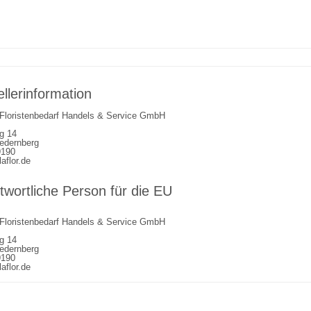
ellerinformation
r Floristenbedarf Handels & Service GmbH
g 14
edernberg
9190
aflor.de
twortliche Person für die EU
r Floristenbedarf Handels & Service GmbH
g 14
edernberg
9190
aflor.de