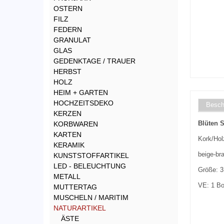
OSTERN
FILZ
FEDERN
GRANULAT
GLAS
GEDENKTAGE / TRAUER
HERBST
HOLZ
HEIM + GARTEN
HOCHZEITSDEKO
Besch
KERZEN
Blüten S
KORBWAREN
KARTEN
Kork/Hol
KERAMIK
beige-br
KUNSTSTOFFARTIKEL
LED - BELEUCHTUNG
Größe: 3
METALL
VE: 1 Bo
MUTTERTAG
MUSCHELN / MARITIM
NATURARTIKEL
ÄSTE