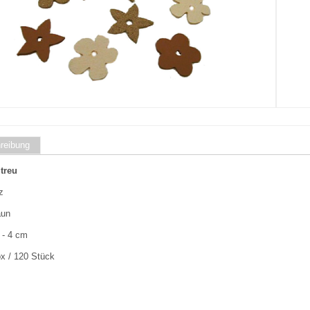
reibung
treu
z
aun
 - 4 cm
x / 120 Stück