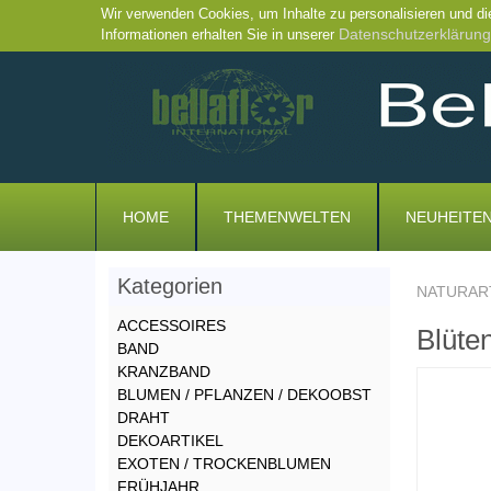
Wir verwenden Cookies, um Inhalte zu personalisieren und di
Datenschutzerklärung
Informationen erhalten Sie in unserer
HOME
THEMENWELTEN
NEUHEITE
Kategorien
NATURAR
ACCESSOIRES
Blüte
BAND
KRANZBAND
BLUMEN / PFLANZEN / DEKOOBST
DRAHT
DEKOARTIKEL
EXOTEN / TROCKENBLUMEN
FRÜHJAHR