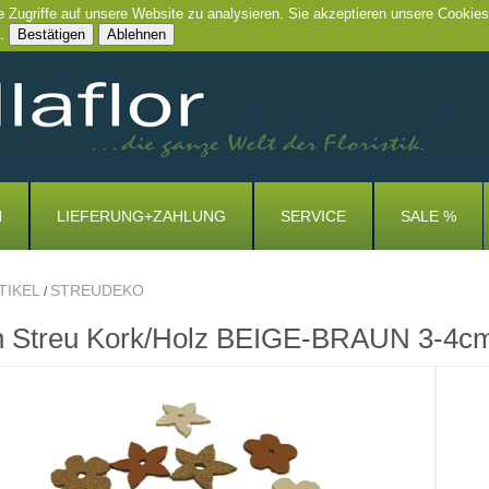
e Zugriffe auf unsere Website zu analysieren. Sie akzeptieren unsere Cookies
.
Bestätigen
Ablehnen
N
LIEFERUNG+ZAHLUNG
SERVICE
SALE %
TIKEL
STREUDEKO
/
n Streu Kork/Holz BEIGE-BRAUN 3-4cm