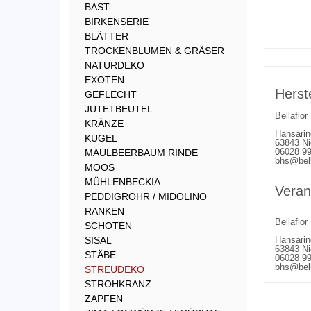
BAST
BIRKENSERIE
BLÄTTER
TROCKENBLUMEN & GRÄSER
NATURDEKO
EXOTEN
Herst
GEFLECHT
JUTETBEUTEL
Bellaflo
KRÄNZE
Hansarin
KUGEL
63843 Ni
06028 9
MAULBEERBAUM RINDE
bhs@bell
MOOS
MÜHLENBECKIA
Veran
PEDDIGROHR / MIDOLINO
RANKEN
Bellaflo
SCHOTEN
SISAL
Hansarin
63843 Ni
STÄBE
06028 9
bhs@bell
STREUDEKO
STROHKRANZ
ZAPFEN