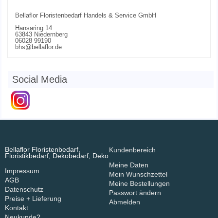
Bellaflor Floristenbedarf Handels & Service GmbH
Hansaring 14
63843 Niedernberg
06028 99190
bhs@bellaflor.de
Social Media
Bellaflor Floristenbedarf,
Kundenbereich
Floristikbedarf, Dekobedarf, Deko
Meine Daten
Impressum
Mein Wunschzettel
AGB
Meine Bestellungen
Datenschutz
Passwort ändern
Preise + Lieferung
Abmelden
Kontakt
Neukunde?